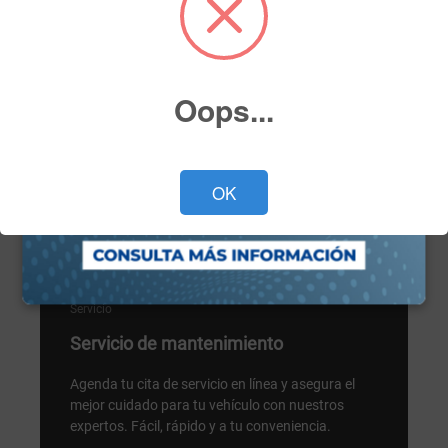
Oops...
OK
Servicio
Servicio de mantenimiento
Agenda tu cita de servicio en línea y asegura el
mejor cuidado para tu vehículo con nuestros
expertos. Fácil, rápido y a tu conveniencia.