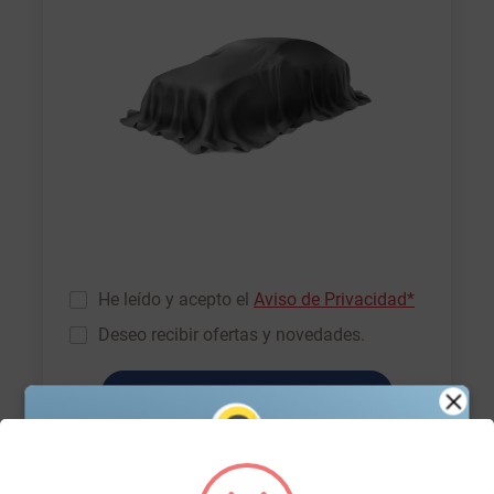
He leído y acepto el
Aviso de Privacidad*
Deseo recibir ofertas y novedades.
Cotiza ahora